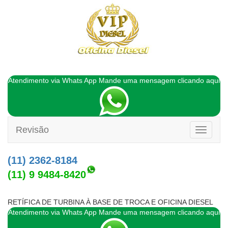
Atendimento via Whats App Mande uma mensagem clicando aqui
Revisão
Toggle
navigati
(11) 2362-8184
(11) 9 9484-8420
RETÍFICA DE TURBINA À BASE DE TROCA E OFICINA DIESEL
Atendimento via Whats App Mande uma mensagem clicando aqui