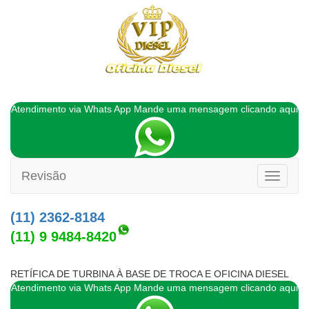
Atendimento via Whats App Mande uma mensagem clicando aqui
Revisão
Toggle
navigati
(11) 2362-8184
(11) 9 9484-8420
RETÍFICA DE TURBINA À BASE DE TROCA E OFICINA DIESEL
Atendimento via Whats App Mande uma mensagem clicando aqui