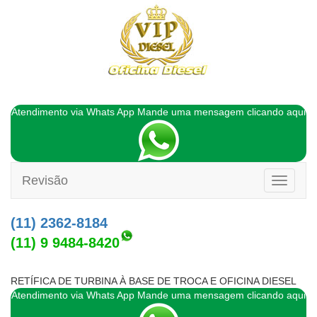
Atendimento via Whats App Mande uma mensagem clicando aqui
Revisão
Toggle
navigati
(11) 2362-8184
(11) 9 9484-8420
RETÍFICA DE TURBINA À BASE DE TROCA E OFICINA DIESEL
Atendimento via Whats App Mande uma mensagem clicando aqui