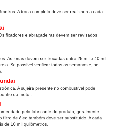
lômetros. A troca completa deve ser realizada a cada
ai
Os fixadores e abraçadeiras devem ser revisados
ros. As lonas devem ser trocadas entre 25 mil e 40 mil
freio. Se possível verificar todas as semanas e, se
a.
yundai
etrônica. A sujeira presente no combustível pode
penho do motor.
i
ecomendado pelo fabricante do produto, geralmente
o filtro de óleo também deve ser substituído. A cada
ois de 10 mil quilômetros.