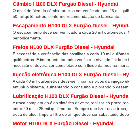
Câmbio H100 DLX Furgão Diesel - Hyundai
O nível de óleo do câmbio precisa ser verificado aos 25 mil qui
50 mil quilômetros, conforme recomendação do fabricante.
Escapamento H100 DLX Furgão Diesel - Hyund
O escapamento deve ser verificado a cada 20 mil quilômetros. 
periodicamente.
Freios H100 DLX Furgão Diesel - Hyundai
É necessário a verificação das pastilhas a cada 10 mil quilômet
quilômetros. É importante também verificar o nível de fluido de 
necessário, deverá ser completado com fluido da mesma marc
Injeção eletrônica H100 DLX Furgão Diesel - H
A cada 40 mil quilômetros deve-se limpar os bicos da injeção el
entupir o sistema, aumentando o consumo e piorando o desem
Lubrificação H100 DLX Furgão Diesel - Hyunda
A troca completa do óleo sintético deve se realizar no prazo r
entre 20 mil e 25 mil quilômetros. Sempre que fizer essa troca, 
troca de óleo, limpe o filtro de ar, que deve ser substituído dep
Motor H100 DLX Furgão Diesel - Hyundai