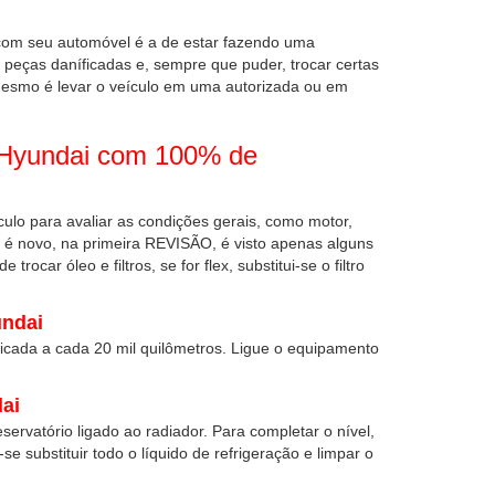
 com seu automóvel é a de estar fazendo uma
peças daníficadas e, sempre que puder, trocar certas
mesmo é levar o veículo em uma autorizada ou em
 Hyundai com 100% de
eículo para avaliar as condições gerais, como motor,
o é novo, na primeira REVISÃO, é visto apenas alguns
ocar óleo e filtros, se for flex, substitui-se o filtro
undai
ficada a cada 20 mil quilômetros. Ligue o equipamento
ai
eservatório ligado ao radiador. Para completar o nível,
se substituir todo o líquido de refrigeração e limpar o