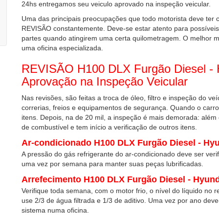
24hs entregamos seu veiculo aprovado na inspeção veicular.
Uma das principais preocupações que todo motorista deve ter
REVISÃO constantemente. Deve-se estar atento para possíveis 
partes quando atingirem uma certa quilometragem. O melhor 
uma oficina especializada.
REVISÃO H100 DLX Furgão Diesel -
Aprovação na Inspeção Veicular
Nas revisões, são feitas a troca de óleo, filtro e inspeção do v
correrias, freios e equipamentos de segurança. Quando o carr
itens. Depois, na de 20 mil, a inspeção é mais demorada: além de tr
de combustível e tem início a verificação de outros itens.
Ar-condicionado H100 DLX Furgão Diesel - Hy
A pressão do gás refrigerante do ar-condicionado deve ser veri
uma vez por semana para manter suas peças lubrificadas.
Arrefecimento H100 DLX Furgão Diesel - Hyund
Verifique toda semana, com o motor frio, o nível do líquido no r
use 2/3 de água filtrada e 1/3 de aditivo. Uma vez por ano deve-
sistema numa oficina.