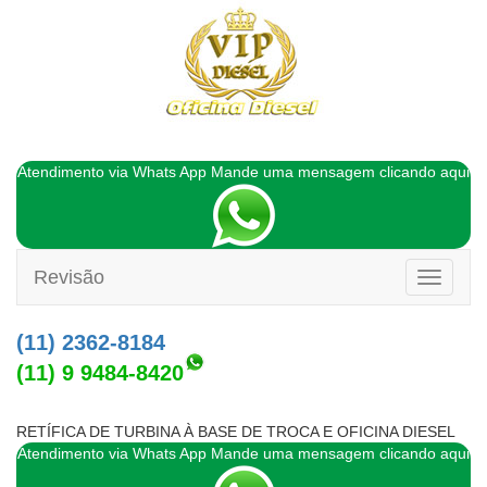
Atendimento via Whats App Mande uma mensagem clicando aqui
Revisão
Toggle
navigati
(11) 2362-8184
(11) 9 9484-8420
RETÍFICA DE TURBINA À BASE DE TROCA E OFICINA DIESEL
Atendimento via Whats App Mande uma mensagem clicando aqui