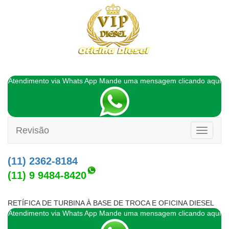
Atendimento via Whats App Mande uma mensagem clicando aqui
Revisão
Toggle
navigati
(11) 2362-8184
(11) 9 9484-8420
RETÍFICA DE TURBINA À BASE DE TROCA E OFICINA DIESEL
Atendimento via Whats App Mande uma mensagem clicando aqui